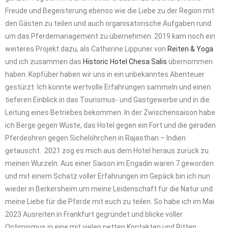
Freude und Begeisterung ebenso wie die Liebe zu der Region mit
den Gästen zu teilen und auch organisatorische Aufgaben rund
um das Pferdemanagement zu übernehmen. 2019 kam noch ein
weiteres Projekt dazu, als Catherine Lippuner von
Reiten & Yoga
und ich zusammen das
Historic Hotel Chesa Salis
übernommen
haben. Kopfüber haben wir uns in ein unbekanntes Abenteuer
gestürzt. Ich konnte wertvolle Erfahrungen sammeln und einen
tieferen Einblick in das Tourismus- und Gastgewerbe und in die
Leitung eines Betriebes bekommen. In der Zwischensaison habe
ich Berge gegen Wüste, das Hotel gegen ein Fort und die geraden
Pferdeohren gegen Sichelöhrchen in Rajasthan – Indien
getauscht. 2021 zog es mich aus dem Hotel heraus zurück zu
meinen Wurzeln. Aus einer Saison im Engadin waren 7 geworden
und mit einem Schatz voller Erfahrungen im Gepäck bin ich nun
wieder in Berkersheim um meine Leidenschaft für die Natur und
meine Liebe für die Pferde mit euch zu teilen. So habe ich im Mai
2023 Ausreiten in Frankfurt gegründet und blicke voller
Optimismus in eine mit vielen netten Kontakten und Ritten