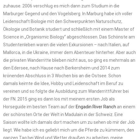
zuhause. 2006 verschlug es mich dann zum Studium in die
Marburger Gegend und den Vogelsberg. In Marburg habe ich voller
Leidenschaft Biologie mit den Schwerpunkten Naturschutz,
Ökologie und Botanik studiert und schließlich mit einem Master of
Science in „Organismic Biology“ abgeschlossen. Das Schönste am
Studentenleben waren die vielen Exkursionen – nach Italien, auf
Mallorca, in die Ukraine, immer dem Abenteuer hinterher. Aber auch
die privaten Wanderritte blieben nicht aus, so ging es mehrmals an
den Edersee, nach Hause nach Berkersheim und 2014 zum
krönenden Abschluss in 3 Wochen bis an die Ostsee. Schon
damals keimte die Idee, Hobby und Leidenschaft im Beruf zu
vereinen und so folgte die Ausbildung zum Wanderrittführer bei
der FN. 2015 ging es dann los mit meinem ersten Job als
Horseguide im besten Team auf der
Engadin River Ranch
an einem
der schönsten Orte der Welt in Madulain in der Schweiz. Eine
Saison wollte ich damals dort machen um zu sehen ob mir der Job
liegt. Wie habe ich es geliebt mich um die Pferde zu kümmern, den
ganzen Tag bei Wind und Wetter draußen zu arbeiten, meine