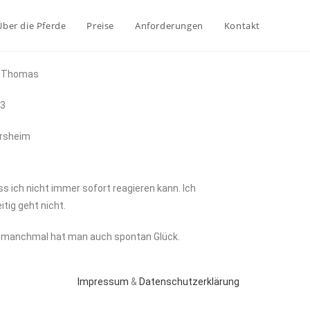
Über die Pferde
Preise
Anforderungen
Kontakt
na Thomas
13
ersheim
 ich nicht immer sofort reagieren kann. Ich
tig geht nicht.
r manchmal hat man auch spontan Glück.
Impressum
&
Datenschutzerklärung