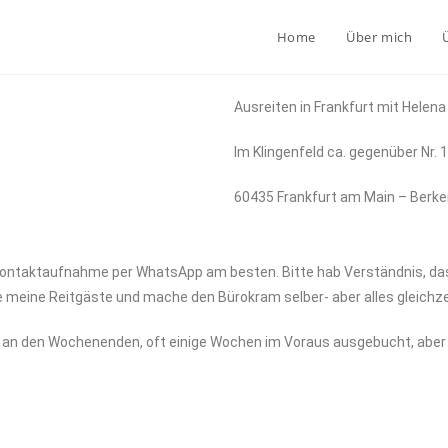
Home
Über mich
Ausreiten in Frankfurt mit Hele
Im Klingenfeld ca. gegenüber Nr. 
60435 Frankfurt am Main – Berk
Kontaktaufnahme per WhatsApp am besten. Bitte hab Verständnis, dass
meine Reitgäste und mache den Bürokram selber- aber alles gleichzei
rs an den Wochenenden, oft einige Wochen im Voraus ausgebucht, abe